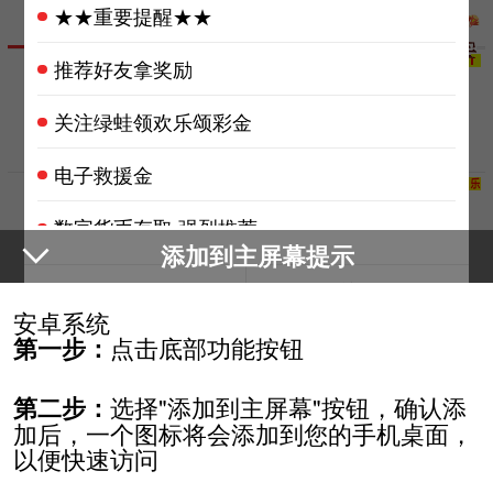
★★重要提醒★★
热门
赛车飞艇
极速彩
时时彩
六合彩
推荐好友拿奖励
关注绿蛙领欢乐颂彩金
新澳门六合彩
香港六合彩
澳洲幸运5
电子救援金
数字货币存取 强烈推荐
添加到主屏幕提示
澳洲幸运10
极速六合彩
Choice真人
8932省份地区易记域名
30分钟内不再弹出
关闭
安卓系统
专用浏览器访问游戏
点击底部功能按钮
第一步：
开元棋牌
PG电子
极速赛车
选择"添加到主屏幕"按钮，确认添
第二步：
加后，一个图标将会添加到您的手机桌面，
以便快速访问